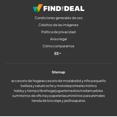
Condiciones generales de uso
Créditos de las imágenes
Política de privacidad
Aviso legal
Cómo comparamos
ES
Sitemap
accesorio de hogar
accesorio de moda
bebé y niño pequeño
belleza y salud
coche y moto
deporte
electrónica
hobby y tiempo libre
hogar
juguete
medios
moda
muebles
suministros de oficina y papelería
suministros para animales
tienda de bricolaje y jardín
zapatos